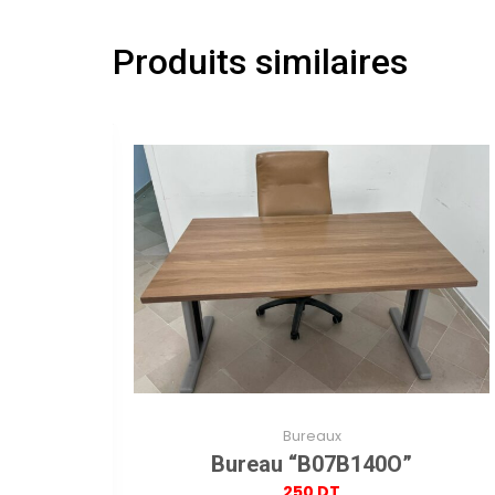
Produits similaires
Bureaux
Bureau “B07B140O”
250
DT