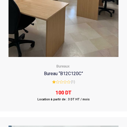
Bureaux
Bureau “B12C120C”
(1)
Rated
1.00
100
DT
out
of
Location à partir de : 3 DT HT / mois
5