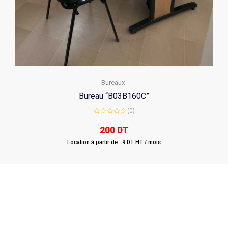
Bureaux
Bureau “B03B160C”
(0)
Rated
0
200
DT
out
of
Location à partir de : 9 DT HT / mois
5