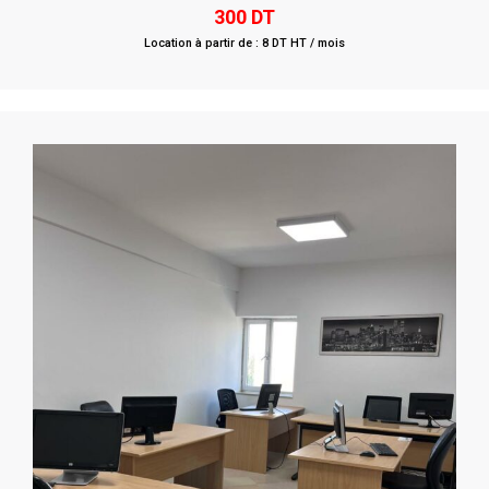
0
300
DT
out
of
Location à partir de : 8 DT HT / mois
5