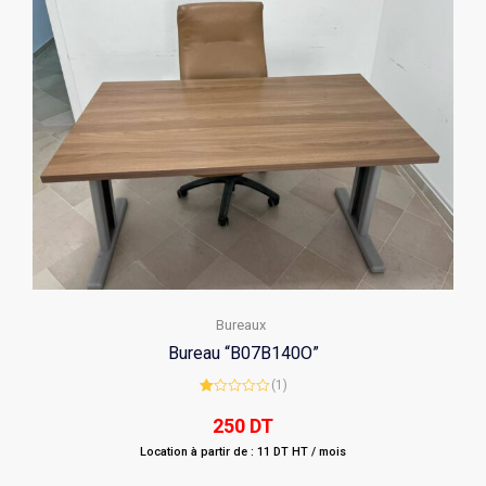
Bureaux
Bureau “B07B140O”
(1)
Rated
1.00
250
DT
out
of
Location à partir de : 11 DT HT / mois
5