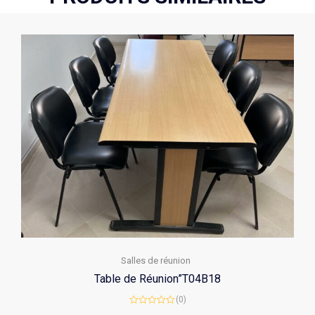
Salles de réunion
Table de Réunion”T04B18
(0)
Rated