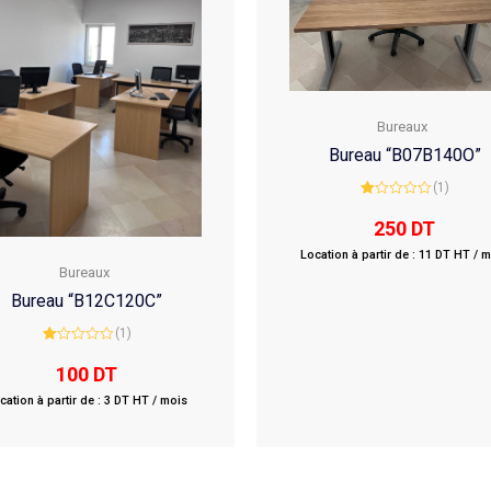
Bureaux
Bureau “B07B140O”
(1)
Rated
1.00
250
DT
out
of
Location à partir de : 11 DT HT / 
5
Bureaux
Bureau “B12C120C”
(1)
Rated
1.00
100
DT
out
of
cation à partir de : 3 DT HT / mois
5