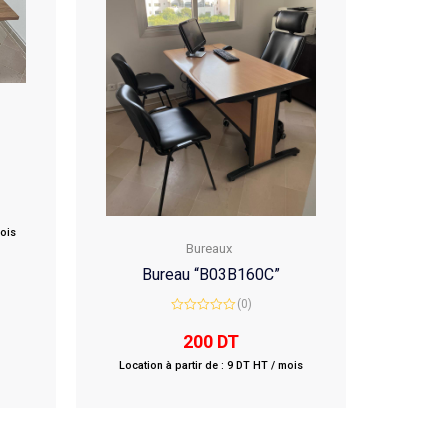
mois
Bureaux
Bureau “B03B160C”
(0)
Rated
0
200
DT
out
of
Location à partir de : 9 DT HT / mois
5