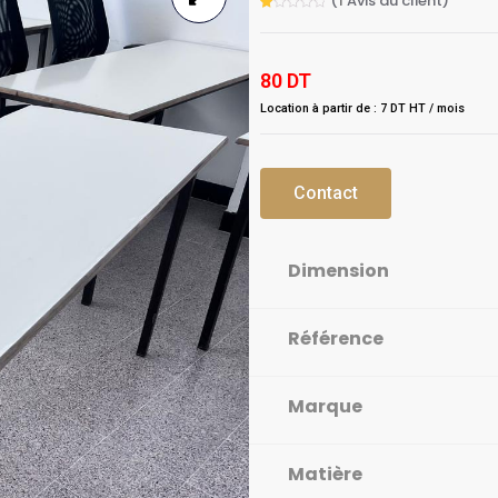
(
1
Avis du client)
Rated
1
1.00
out
of
5
80
DT
based
on
customer
Location à partir de : 7 DT HT / mois
rating
Contact
Dimension
Référence
Marque
Matière