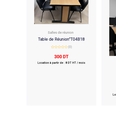
Salles de réunion
Table de Réunion”T04B18
(0)
Rated
0
300
DT
out
of
Location à partir de : 8 DT HT / mois
5
Lo