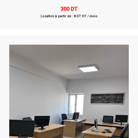
Rated
0
300
DT
out
of
Location à partir de : 8 DT HT / mois
5