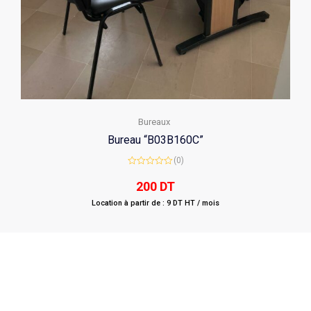
Bureaux
Bureau “B03B160C”
(0)
Rated
0
200
DT
out
of
Location à partir de : 9 DT HT / mois
5