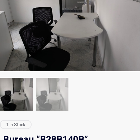
1 In Stock
Bureau “B28B140B”