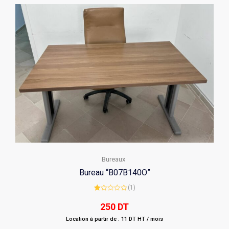
Bureaux
Bureau “B07B140O”
(1)
Rated
1.00
250
DT
out
of
Location à partir de : 11 DT HT / mois
5