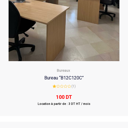
Bureaux
Bureau “B12C120C”
(1)
Rated
1.00
100
DT
out
of
Location à partir de : 3 DT HT / mois
5