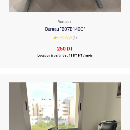
Bureaux
Bureau “B07B140O”
(1)
Rated
1.00
250
DT
out
of
Location à partir de : 11 DT HT / mois
5