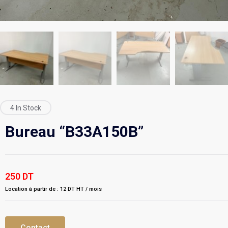
4 In Stock
Bureau “B33A150B”
250
DT
Location à partir de : 12 DT HT / mois
Contact