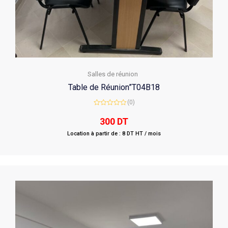
Salles de réunion
Table de Réunion”T04B18
(0)
Rated
0
300
DT
out
of
Location à partir de : 8 DT HT / mois
5