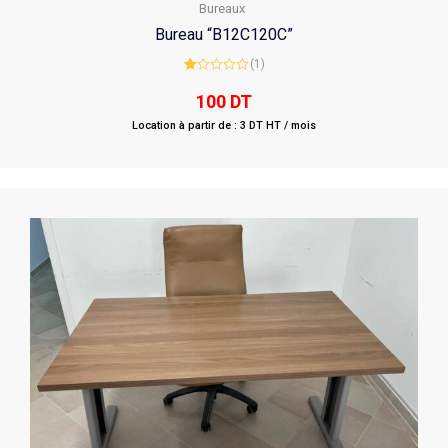
Bureaux
Bureau “B12C120C”
(1)
Rated
1.00
100
DT
out
of
Location à partir de : 3 DT HT / mois
5