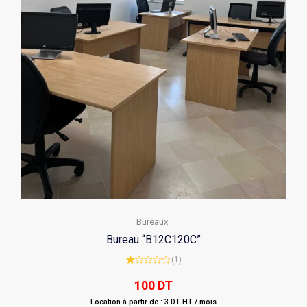
Bureaux
Bureau “B12C120C”
(1)
Rated
1.00
100
DT
out
of
Location à partir de : 3 DT HT / mois
5