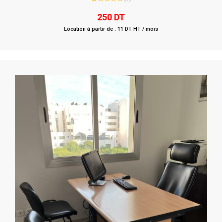
Rated
1.00
250
DT
out
of
Location à partir de : 11 DT HT / mois
5