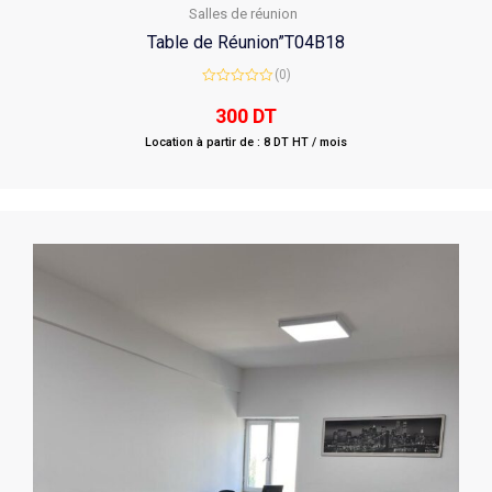
Salles de réunion
Table de Réunion”T04B18
(0)
Rated
0
300
DT
out
of
Location à partir de : 8 DT HT / mois
5