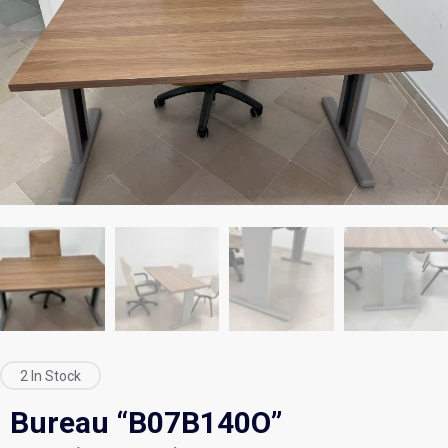
2 In Stock
Bureau “B07B140O”