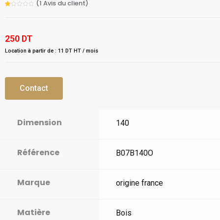
(
1
Avis du client)
Rated
1
1.00
out
of
5
250
DT
based
on
customer
Location à partir de : 11 DT HT / mois
rating
Contact
Dimension
140
Référence
B07B140O
Marque
origine france
Matière
Bois