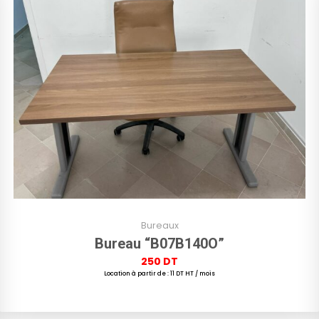
Bureaux
Bureau “B07B140O”
250
DT
Location à partir de : 11 DT HT / mois