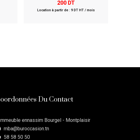
0
200
DT
out
of
Location à partir de : 9 DT HT / mois
5
oordonnées Du Contact
Immeuble ennassim Bourgel - Montplaisir
mba@buroccasion.tn
58 58 50 50