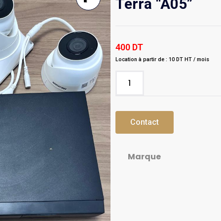
Terra “A05”
400
DT
Location à partir de : 10 DT HT / mois
Contact
Marque