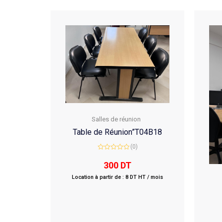
Salles de réunion
Table de Réunion”T04B18
(0)
Rated
0
300
DT
out
of
Location à partir de : 8 DT HT / mois
5