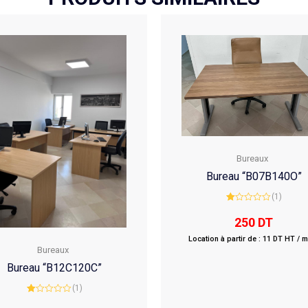
Bureaux
Bureau “B07B140O”
(1)
Rated
1.00
250
DT
out
of
Location à partir de : 11 DT HT / 
5
Bureaux
Bureau “B12C120C”
(1)
Rated