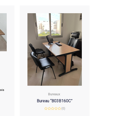
mois
Bureaux
Bureau “B03B160C”
(0)
Rated