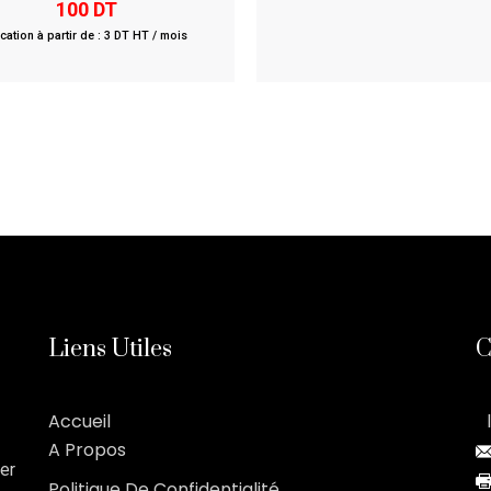
1.00
100
DT
out
of
cation à partir de : 3 DT HT / mois
5
Liens Utiles
C
Accueil
A Propos
er
Politique De Confidentialité