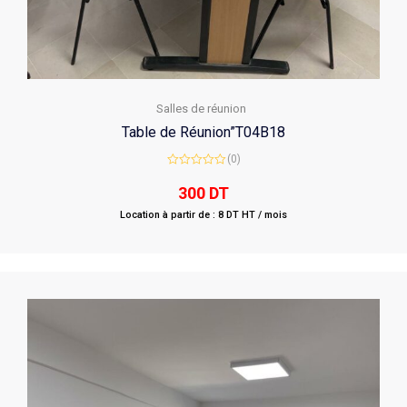
Salles de réunion
Table de Réunion”T04B18
(0)
Rated
0
300
DT
out
of
Location à partir de : 8 DT HT / mois
5