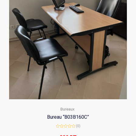
Bureaux
Bureau “B03B160C”
(0)
Rated
0