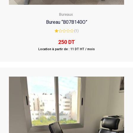
Bureaux
Bureau “B07B140O”
(1)
Rated
1.00
250
DT
out
of
Location à partir de : 11 DT HT / mois
5