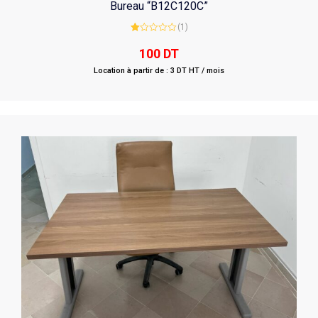
Bureau “B12C120C”
(1)
Rated
1.00
100
DT
out
of
Location à partir de : 3 DT HT / mois
5